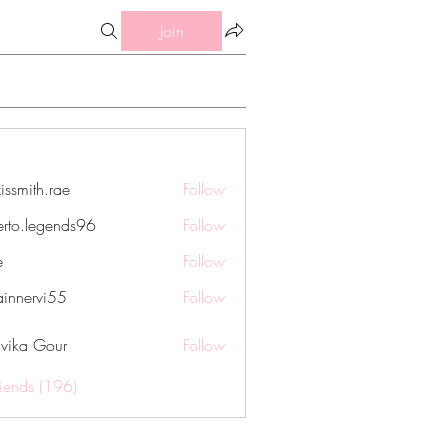
Join
issmith.rae
Follow
th.rae
erto.legends96
Follow
legends96
e
Follow
innervi55
Follow
rvi55
vika Gour
Follow
riends (196)