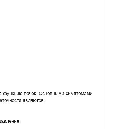
аточности являются:
давление;