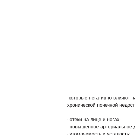
 которые негативно влияют на функцию почек. Основными симптомами 
хронической почечной недост
- отеки на лице и ногах;
- повышенное артериальное 
- утомляемость и усталость;