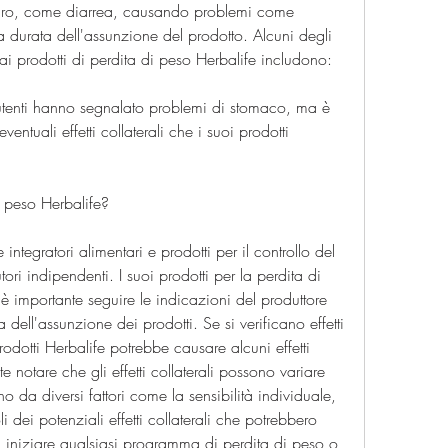
raro, come diarrea, causando problemi come 
 durata dell'assunzione del prodotto. Alcuni degli 
i ai prodotti di perdita di peso Herbalife includono:
ti utenti hanno segnalato problemi di stomaco, ma è 
entuali effetti collaterali che i suoi prodotti 
i peso Herbalife?
ntegratori alimentari e prodotti per il controllo del 
tori indipendenti. I suoi prodotti per la perdita di 
 è importante seguire le indicazioni del produttore 
dell'assunzione dei prodotti. Se si verificano effetti 
prodotti Herbalife potrebbe causare alcuni effetti 
te notare che gli effetti collaterali possono variare 
a diversi fattori come la sensibilità individuale, 
dei potenziali effetti collaterali che potrebbero 
di iniziare qualsiasi programma di perdita di peso o 