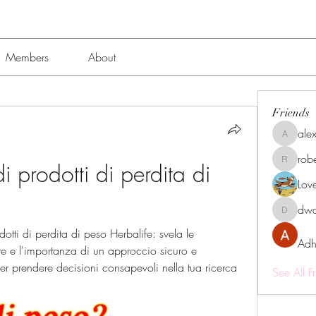
Members
About
Friends
alex
alexissmi
rob
 di prodotti di perdita di 
roberto.
Lov
dwa
dwainne
odotti di perdita di peso Herbalife: svela le 
Adh
te e l'importanza di un approccio sicuro e 
per prendere decisioni consapevoli nella tua ricerca 
See All F