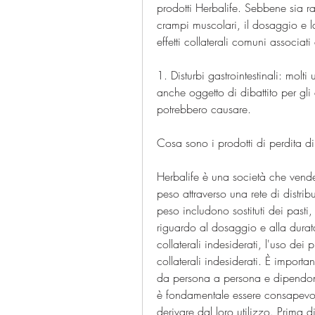
prodotti Herbalife. Sebbene sia 
crampi muscolari, il dosaggio e la
effetti collaterali comuni associat
1. Disturbi gastrointestinali: mol
anche oggetto di dibattito per gli ev
potrebbero causare.
Cosa sono i prodotti di perdita d
Herbalife è una società che vende i
peso attraverso una rete di distribu
peso includono sostituti dei pasti,
riguardo al dosaggio e alla durata 
collaterali indesiderati, l'uso dei 
collaterali indesiderati. È importan
da persona a persona e dipendono d
è fondamentale essere consapevoli 
derivare dal loro utilizzo. Prima 