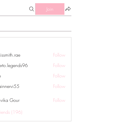
Join
issmith.rae
Follow
th.rae
erto.legends96
Follow
legends96
e
Follow
innervi55
Follow
rvi55
vika Gour
Follow
riends (196)