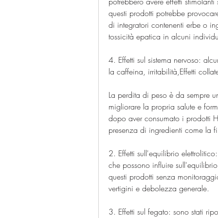
potrebbero avere effetti stimolanti
questi prodotti potrebbe provocar
di integratori contenenti erbe o in
tossicità epatica in alcuni individu
4. Effetti sul sistema nervoso: alc
la caffeina, irritabilità,Effetti col
La perdita di peso è da sempre un
migliorare la propria salute e form
dopo aver consumato i prodotti Her
presenza di ingredienti come la fibr
2. Effetti sull'equilibrio elettrolit
che possono influire sull'equilibrio
questi prodotti senza monitoraggi
vertigini e debolezza generale.
3. Effetti sul fegato: sono stati rip