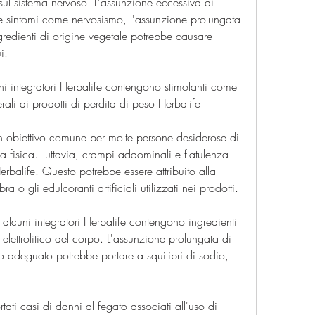
 sul sistema nervoso. L'assunzione eccessiva di 
e sintomi come nervosismo, l'assunzione prolungata 
gredienti di origine vegetale potrebbe causare 
i.
uni integratori Herbalife contengono stimolanti come 
laterali di prodotti di perdita di peso Herbalife
 obiettivo comune per molte persone desiderose di 
a fisica. Tuttavia, crampi addominali e flatulenza 
balife. Questo potrebbe essere attribuito alla 
a o gli edulcoranti artificiali utilizzati nei prodotti.
ico: alcuni integratori Herbalife contengono ingredienti 
 elettrolitico del corpo. L'assunzione prolungata di 
o adeguato potrebbe portare a squilibri di sodio, 
ortati casi di danni al fegato associati all'uso di 