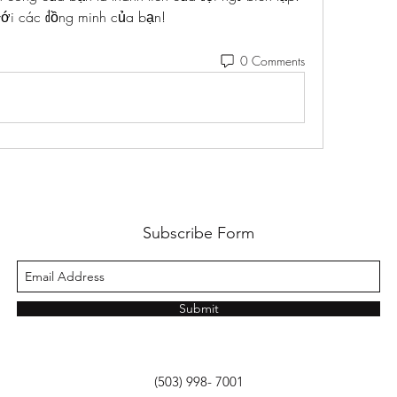
với các đồng minh của bạn!
0 Comments
Subscribe Form
Submit
(503) 998- 7001