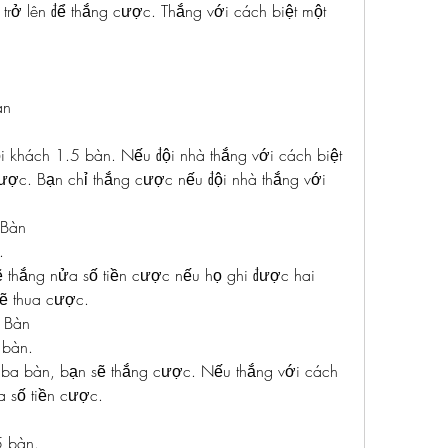
 trở lên để thắng cược. Thắng với cách biệt một 
àn
i khách 1.5 bàn. Nếu đội nhà thắng với cách biệt 
ược. Bạn chỉ thắng cược nếu đội nhà thắng với 
 Bàn
.
ẽ thắng nửa số tiền cược nếu họ ghi được hai 
sẽ thua cược.
 Bàn
 bàn.
 ba bàn, bạn sẽ thắng cược. Nếu thắng với cách 
a số tiền cược.
5 bàn.