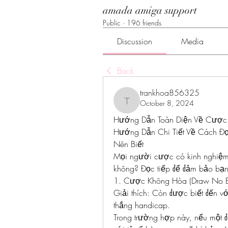
amada amiga support
Public
·
196 friends
Discussion
Media
Back
trankhoa856325
October 8, 2024
trankhoa856325
Hướng Dẫn Toàn Diện Về Cược
Hướng Dẫn Chi Tiết Về Cách Đ
Nên Biết
Mọi người cược có kinh nghiệm đ
không? Đọc tiếp để đảm bảo bạn 
1. Cược Không Hòa (Draw No B
Giải thích: Còn được biết đến vớ
thắng handicap.
Trong trường hợp này, nếu một độ