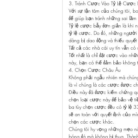
3. Tránh Cược Vào Tỷ Lệ Cược 
Với sự tận tâm của chúng tôi, b
để giúp bạn tránh những sai lầm 
Tỷ lệ cược bẫy đơn giản là khi nh
tỷ lệ cược. Do đó, những người 
dàng bị dao động và thiếu quyết 
Tất cả các nhà cái uy tín vẫn có
Tốt nhất là chỉ đặt cược vào nhữ
này, bạn có thể đảm bảo không 
4. Chọn Cược Châu Âu
Không phải ngẫu nhiên mà chúng
là vì chúng là các cược được ch
Điều này đã được kiểm chứng qu
chọn loại cược này để bảo vệ ti
ba tùy chọn cược đều có tỷ lệ 3
sẽ an toàn với quyết định của mì
chọn các cược khác.
Chúng tôi hy vọng những mẹo này
bóng đá mà không bị thua. Thành 