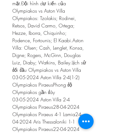
mặt.Đội hình dự kiến của 
Olympiakos vs Aston Villa  
Olympiakos: Tzolakis; Rodinei, 
Retsos, David Carmo, Ortega; 
Hezze, Iborra, Chiquinho; 
Podence, Fortounis; El Kaabi.Aston 
Villa: Olsen; Cash, Lenglet, Konsa, 
Digne; Rogers, McGinn, Douglas 
Luiz, Diaby; Watkins, Bailey.Lịch sử 
đối đầu Olympiakos vs Aston Villa  
03-05-2024 Aston Villa 2-4(1-2) 
Olympiakos PiraeusPhong độ 
Olympiakos gần đây
03-05-2024 Aston Villa 2-4 
Olympiakos Piraeus28-04-2024 
Olympiakos Piraeus 4-1 Lamia24-
04-2024 Aris Thessaloniki 1-1 
Olympiakos Piraeus22-04-2024 
Olympiakos Piraeus 2-1 PAOK 