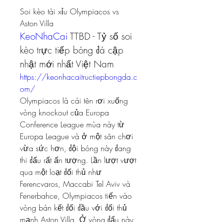
Soi kèo tài xỉu Olympiacos vs 
Aston Villa
KeoNhaCai
 TTBD - Tỷ số soi 
kèo trực tiếp bóng đá cập 
nhật mới nhất Việt Nam
https://keonhacaitructiepbongda.c
om/
Olympiacos là cái tên rơi xuống 
vòng knockout của Europa 
Conference League mùa này từ 
Europa League và ở một sân chơi 
vừa sức hơn, đội bóng này đang 
thi đấu rất ấn tượng. Lần lượt vượt 
qua một loạt đối thủ như 
Ferencvaros, Maccabi Tel Aviv và 
Fenerbahce, Olympiacos tiến vào 
vòng bán kết đối đầu với đối thủ 
mạnh Aston Villa. Ở vòng đấu này, 