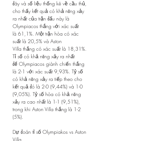
đây và số liệu thống kê về cầu thủ, 
cho thấy kết quả có khả năng xảy 
ra nhất của trận đấu này là 
Olympiacos thắng với xác suất 
là 61,1%. Một trận hòa có xác 
suất là 20,5% và Aston 
Villa thắng có xác suất là 18,31%.
Tỉ số có khả năng xảy ra nhất 
để Olympiacos giành chiến thắng 
là 2-1 với xác suất 9,93%. Tỷ số 
có khả năng xảy ra tiếp theo cho 
kết quả đó là 2-0 (9,44%) và 1-0 
(9,05%). Tỷ số hòa có khả năng 
xảy ra cao nhất là 1-1 (9,51%), 
trong khi Aston Villa thắng là 1-2 
(5%).
Dự đoán tỉ số Olympiakos vs Aston 
Villa  