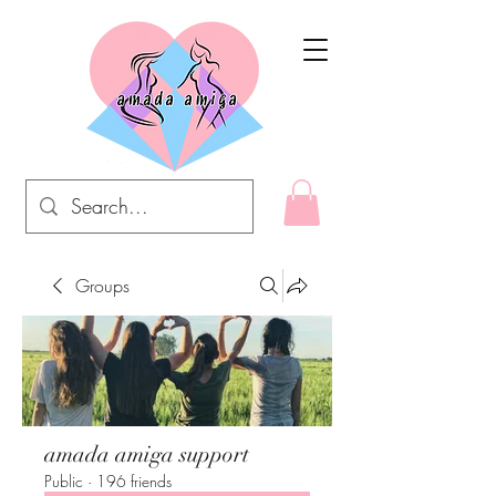
Groups
amada amiga support
Public
·
196 friends