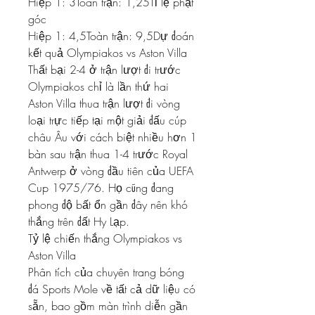
Hiệp 1: 3Toàn trận: 1,25Tỉ lệ phạt 
góc
Hiệp 1: 4,5Toàn trận: 9,5Dự đoán 
kết quả Olympiakos vs Aston Villa
Thất bại 2-4 ở trận lượt đi trước 
Olympiakos chỉ là lần thứ hai 
Aston Villa thua trận lượt đi vòng 
loại trực tiếp tại một giải đấu cúp 
châu Âu với cách biệt nhiều hơn 1 
bàn sau trận thua 1-4 trước Royal 
Antwerp ở vòng đầu tiên của UEFA 
Cup 1975/76. Họ cũng đang 
phong độ bất ổn gần đây nên khó 
thắng trên đất Hy Lạp.
Tỷ lệ chiến thắng Olympiakos vs 
Aston Villa  
Phân tích của chuyên trang bóng 
đá Sports Mole về tất cả dữ liệu có 
sẵn, bao gồm màn trình diễn gần 