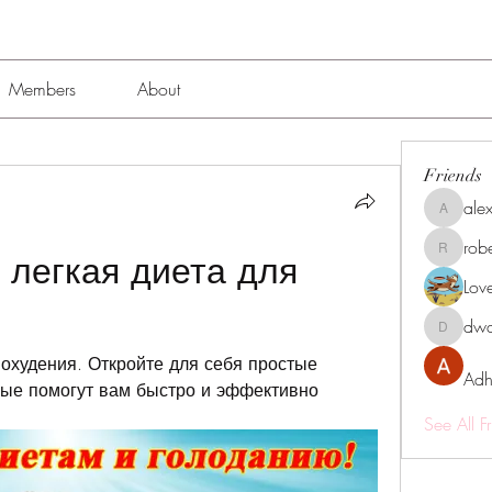
Members
About
Friends
alex
alexissmi
rob
легкая диета для 
roberto.
Lov
dwa
dwainne
охудения. Откройте для себя простые 
Adh
ые помогут вам быстро и эффективно 
See All F