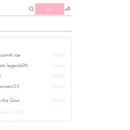
Join
issmith.rae
Follow
th.rae
erto.legends96
Follow
legends96
e
Follow
innervi55
Follow
rvi55
vika Gour
Follow
riends (196)