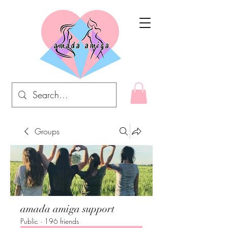
Groups
amada amiga support
Public
·
196 friends