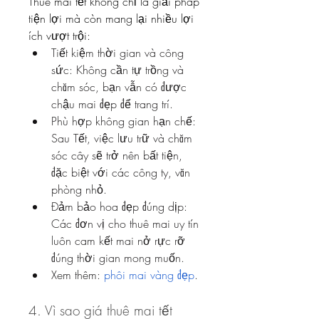
Thuê mai tết không chỉ là giải pháp 
tiện lợi mà còn mang lại nhiều lợi 
ích vượt trội:
Tiết kiệm thời gian và công 
sức: Không cần tự trồng và 
chăm sóc, bạn vẫn có được 
chậu mai đẹp để trang trí.
Phù hợp không gian hạn chế: 
Sau Tết, việc lưu trữ và chăm 
sóc cây sẽ trở nên bất tiện, 
đặc biệt với các công ty, văn 
phòng nhỏ.
Đảm bảo hoa đẹp đúng dịp: 
Các đơn vị cho thuê mai uy tín 
luôn cam kết mai nở rực rỡ 
đúng thời gian mong muốn.
Xem thêm: 
phôi mai vàng đẹp
.
4. Vì sao giá thuê mai tết 