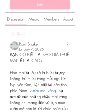
Join
Discussion
Media
Members
About
Back
Ròm Snaker
January 7, 2025
BẠN CÓ BIẾT TẠI SAO GIÁ THUÊ 
MAI TẾT LẠI CAO?
Hoa mai từ lâu đã là biểu tượng 
không thể thiếu trong mỗi dịp Tết 
Nguyên Đán, đặc biệt tại các tỉnh 
phía Nam. 
vườn mai vàng
. Sự 
rực rỡ của những chậu mai vàng 
không chỉ mang đến vẻ đẹp mùa 
xuân mà còn là lời chúc phúc đầu 