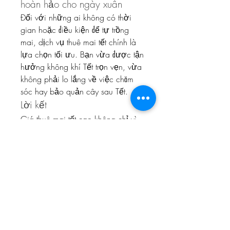
hoàn hảo cho ngày xuân
Đối với những ai không có thời 
gian hoặc điều kiện để tự trồng 
mai, dịch vụ thuê mai tết chính là 
lựa chọn tối ưu. Bạn vừa được tận 
hưởng không khí Tết trọn vẹn, vừa 
không phải lo lắng về việc chăm 
sóc hay bảo quản cây sau Tết.
Lời kết
Giá thuê mai tết cao không chỉ vì 
giá trị thẩm mỹ mà còn bởi công 
sức, tâm huyết của người trồng 
trong suốt nhiều năm. Hãy lựa chọn 
dịch vụ thuê mai uy tín để mang về 
không gian Tết trọn vẹn, may mắn 
và ý nghĩa cho gia đình mình! Các 
bạn có thể tham khảo thêm về 
Top 
10 vườn mai vàng lớn nhất Bến 