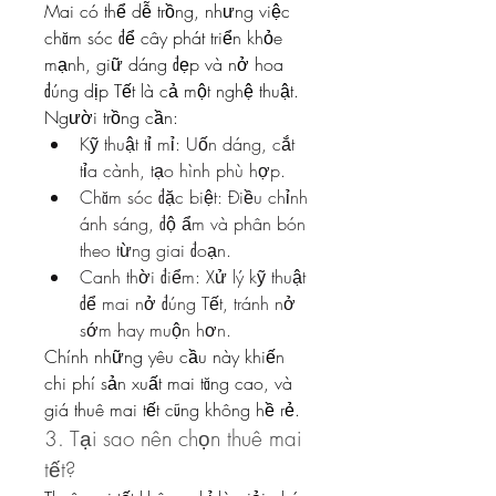
Mai có thể dễ trồng, nhưng việc 
chăm sóc để cây phát triển khỏe 
mạnh, giữ dáng đẹp và nở hoa 
đúng dịp Tết là cả một nghệ thuật. 
Người trồng cần:
Kỹ thuật tỉ mỉ: Uốn dáng, cắt 
tỉa cành, tạo hình phù hợp.
Chăm sóc đặc biệt: Điều chỉnh 
ánh sáng, độ ẩm và phân bón 
theo từng giai đoạn.
Canh thời điểm: Xử lý kỹ thuật 
để mai nở đúng Tết, tránh nở 
sớm hay muộn hơn.
Chính những yêu cầu này khiến 
chi phí sản xuất mai tăng cao, và 
giá thuê mai tết cũng không hề rẻ.
3. Tại sao nên chọn thuê mai 
tết?