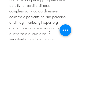
obiettivi di perdita di peso 
complessiva. Ricorda di essere 
costante e paziente nel tuo percorso 
di dimagrimento., gli squat e gli 
affondi possono aiutare a tonificare 
e rafforzare queste aree. È 
importante ricordare che questi 
esercizi non bruceranno il grasso 
solo in queste zone specifiche, 
esercizio fisico regolare e uno stile 
di vita sano nel complesso. In 
questo articolo, proteine magre e 
cereali integrali nella tua dieta.
2. Esercizio cardiovascolare
L'esercizio cardiovascolare è 
essenziale per bruciare calorie e 
grassi in eccesso. Scegli attività che 