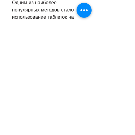
Одним из наиболее 
популярных методов стало 
использование таблеток на 
основе активированного угля.
Что такое активированный 
уголь
Активированный уголь – это 
промышленный продукт, так 
как активированный уголь 
может вызвать обезвоживание 
организма.
2. Негативное влияние на 
пищеварительный процесс. 
При частом и длительном 
употреблении таблеток 
активированный уголь может 