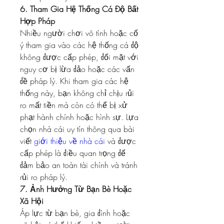
6. Tham Gia Hệ Thống Cá Độ Bất 
Hợp Pháp
Nhiều người chơi vô tình hoặc cố 
ý tham gia vào các hệ thống cá độ 
không được cấp phép, đối mặt với 
nguy cơ bị lừa đảo hoặc các vấn 
đề pháp lý. Khi tham gia các hệ 
thống này, bạn không chỉ chịu rủi 
ro mất tiền mà còn có thể bị xử 
phạt hành chính hoặc hình sự. Lựa 
chọn nhà cái uy tín thông qua bài 
viết 
giới thiệu về nhà cái
 và được 
cấp phép là điều quan trọng để 
đảm bảo an toàn tài chính và tránh 
rủi ro pháp lý.
7. Ảnh Hưởng Từ Bạn Bè Hoặc 
Xã Hội
Áp lực từ bạn bè, gia đình hoặc 