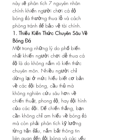
này sẽ phân tích 7 nguyên nhân 
chính khiến người chơi cá độ 
bóng đá thường thua lỗ và cách 
phòng tránh để bảo vệ tài chính.
1. Thiếu Kiến Thức Chuyên Sâu Về 
Bóng Đá
Một trong những lý do phổ biến 
nhất khiến người chơi dễ thua cá 
độ là do không nắm rõ kiến thức 
chuyên môn. Nhiều người chỉ 
dừng lại ở mức hiểu biết cơ bản 
về các đội bóng, cầu thủ mà 
không nghiên cứu sâu hơn về 
chiến thuật, phong độ, hay đội hình 
của các đội. Để chiến thắng, bạn 
cần không chỉ am hiểu về bóng đá 
mà còn phải phân tích kỹ lưỡng 
từng trận đấu, nắm bắt thông tin 
liên quan đến đội bóng và các yếu 