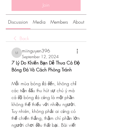
Join
Discussion
Media
Members
About
Back
miinguyen396
miinguyen396
September 12, 2024
7 Lý Do Khiến Bạn Dễ Thua Cá Độ 
Bóng Đá Và Cách Phòng Tránh
Mỗi mùa bóng đá đến, không chỉ 
các trận đấu thu hút sự chú ý mà 
cá độ bóng đá cũng là một phần 
không thể thiếu với nhiều người. 
Tuy nhiên, không phải ai cũng có 
thể chiến thắng, thậm chí phần lớn 
người chơi đều thất bại. Bài viết 