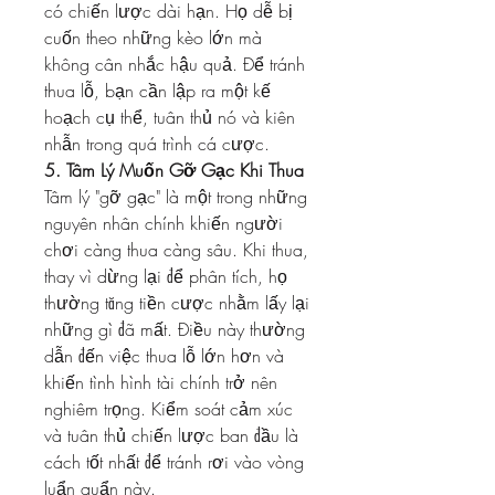
có chiến lược dài hạn. Họ dễ bị 
cuốn theo những kèo lớn mà 
không cân nhắc hậu quả. Để tránh 
thua lỗ, bạn cần lập ra một kế 
hoạch cụ thể, tuân thủ nó và kiên 
nhẫn trong quá trình cá cược.
5. Tâm Lý Muốn Gỡ Gạc Khi Thua
Tâm lý "gỡ gạc" là một trong những 
nguyên nhân chính khiến người 
chơi càng thua càng sâu. Khi thua, 
thay vì dừng lại để phân tích, họ 
thường tăng tiền cược nhằm lấy lại 
những gì đã mất. Điều này thường 
dẫn đến việc thua lỗ lớn hơn và 
khiến tình hình tài chính trở nên 
nghiêm trọng. Kiểm soát cảm xúc 
và tuân thủ chiến lược ban đầu là 
cách tốt nhất để tránh rơi vào vòng 
luẩn quẩn này.