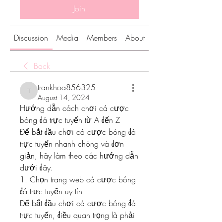
Join
Discussion
Media
Members
About
Back
trankhoa856325
trankhoa856325
August 14, 2024
Hướng dẫn cách chơi cá cược 
bóng đá trực tuyến từ A đến Z
Để bắt đầu chơi cá cược bóng đá 
trực tuyến nhanh chóng và đơn 
giản, hãy làm theo các hướng dẫn 
dưới đây.
1. Chọn trang web cá cược bóng 
đá trực tuyến uy tín
Để bắt đầu chơi cá cược bóng đá 
trực tuyến, điều quan trọng là phải 