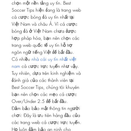
chọn một nền tảng uy tín. Best 
Soccer Tips hiện đang là trang web 
cá cược bóng đá uy tín nhất tại 
Việt Nam và châu Á. Vì cá cược 
bóng đá ở Việt Nam chưa được 
hợp pháp hóa, bạn nên chọn các 
trang web quốc tế uy tín hỗ trợ 
ngôn ngữ tiếng Việt để bắt đầu.
Có nhiều 
nhà cái uy tín nhất việt 
nam
 cá cược trực tuyến như vậy. 
Tuy nhiên, dựa trên kinh nghiệm và 
đánh giá của các thành viên tại 
Best Soccer Tips, chúng tôi khuyên 
bạn nên chọn các mẹo cá cược 
Over/Under 2.5 để bắt đầu.
Đảm bảo bảo mật thông tin người 
chơi: Đây là ưu tiên hàng đầu của 
các trang web cá cược trực tuyến. 
Họ luôn đảm bảo an ninh cho 