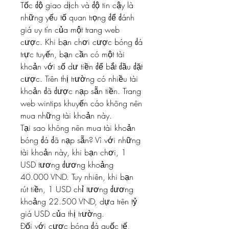
Tốc độ giao dịch và độ tin cậy là 
những yếu tố quan trọng để đánh 
giá uy tín của một trang web 
cược. Khi bạn chơi cược bóng đá 
trực tuyến, bạn cần có một tài 
khoản với số dư tiền để bắt đầu đặt 
cược. Trên thị trường có nhiều tài 
khoản đã được nạp sẵn tiền. Trang 
web wintips khuyến cáo không nên 
mua những tài khoản này.
Tại sao không nên mua tài khoản 
bóng đá đã nạp sẵn? Vì với những 
tài khoản này, khi bạn chơi, 1 
USD tương đương khoảng 
40.000 VND. Tuy nhiên, khi bạn 
rút tiền, 1 USD chỉ tương đương 
khoảng 22.500 VND, dựa trên tỷ 
giá USD của thị trường.
Đối với cược bóng đá quốc tế, 