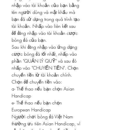
nhập vào tài khoản của bạn bằng 
tên người dùng và mật khẩu mà 
bạn đã sử dụng trong quá trình tạo 
tài khoản. Nhấp vào liên kết sau 
để đăng nhập vào tài khoản cược 
bóng đá của bạn.
Sau khi đăng nhập vào ứng dụng 
cược bóng đá tốt nhất, nhấp vào 
phần "QUẢN LÝ QUỸ" và sau đó 
nhấp vào "CHUYỂN TIỀN". Chọn 
chuyển tiền từ tài khoản chính.
Chọn để chuyển tiền vào:
a- Thể thao nếu bạn chọn Asian 
Handicap
e- Thể thao nếu bạn chọn 
European Handicap
Người chơi bóng đá Việt Nam 
thường ưu tiên Asian Handicap, vì 