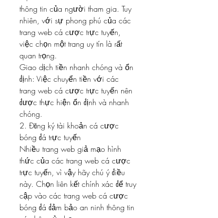
thông tin của người tham gia. Tuy 
nhiên, với sự phong phú của các 
trang web cá cược trực tuyến, 
việc chọn một trang uy tín là rất 
quan trọng.
Giao dịch tiền nhanh chóng và ổn 
định: Việc chuyển tiền với các 
trang web cá cược trực tuyến nên 
được thực hiện ổn định và nhanh 
chóng.
2. Đăng ký tài khoản cá cược 
bóng đá trực tuyến
Nhiều trang web giả mạo hình 
thức của các trang web cá cược 
trực tuyến, vì vậy hãy chú ý điều 
này. Chọn liên kết chính xác để truy 
cập vào các trang web cá cược 
bóng đá đảm bảo an ninh thông tin 