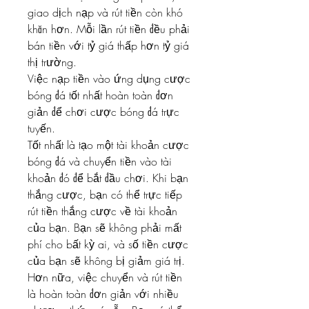
giao dịch nạp và rút tiền còn khó 
khăn hơn. Mỗi lần rút tiền đều phải 
bán tiền với tỷ giá thấp hơn tỷ giá 
thị trường.
Việc nạp tiền vào ứng dụng cược 
bóng đá tốt nhất hoàn toàn đơn 
giản để chơi cược bóng đá trực 
tuyến.
Tốt nhất là tạo một tài khoản cược 
bóng đá và chuyển tiền vào tài 
khoản đó để bắt đầu chơi. Khi bạn 
thắng cược, bạn có thể trực tiếp 
rút tiền thắng cược về tài khoản 
của bạn. Bạn sẽ không phải mất 
phí cho bất kỳ ai, và số tiền cược 
của bạn sẽ không bị giảm giá trị.
Hơn nữa, việc chuyển và rút tiền 
là hoàn toàn đơn giản với nhiều 