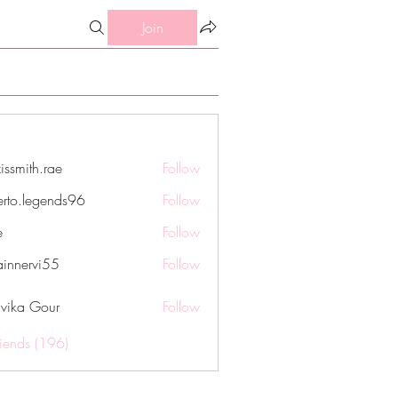
Join
issmith.rae
Follow
th.rae
erto.legends96
Follow
legends96
e
Follow
innervi55
Follow
rvi55
vika Gour
Follow
riends (196)