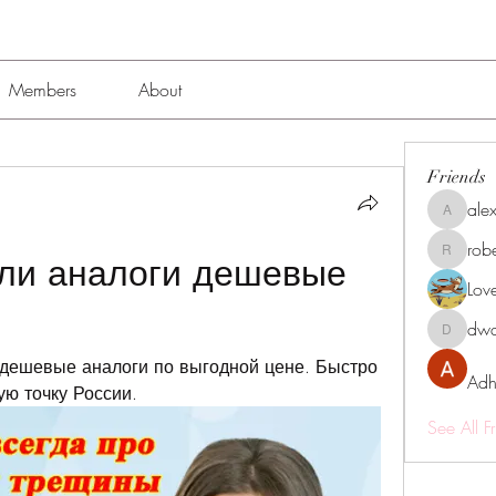
Members
About
Friends
alex
alexissmi
rob
ли аналоги дешевые 
roberto.
Lov
dwa
dwainne
 дешевые аналоги по выгодной цене. Быстро 
Adh
ю точку России.
See All F