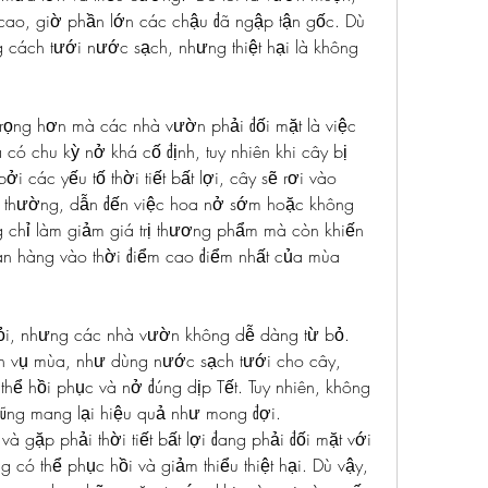
cao, giờ phần lớn các chậu đã ngập tận gốc. Dù 
cách tưới nước sạch, nhưng thiệt hại là không 
rọng hơn mà các nhà vườn phải đối mặt là việc 
có chu kỳ nở khá cố định, tuy nhiên khi cây bị 
các yếu tố thời tiết bất lợi, cây sẽ rơi vào 
nh thường, dẫn đến việc hoa nở sớm hoặc không 
g chỉ làm giảm giá trị thương phẩm mà còn khiến 
án hàng vào thời điểm cao điểm nhất của mùa 
khỏi, nhưng các nhà vườn không dễ dàng từ bỏ. 
n vụ mùa, như dùng nước sạch tưới cho cây, 
thể hồi phục và nở đúng dịp Tết. Tuy nhiên, không 
cũng mang lại hiệu quả như mong đợi.
gặp phải thời tiết bất lợi đang phải đối mặt với 
 có thể phục hồi và giảm thiểu thiệt hại. Dù vậy, 