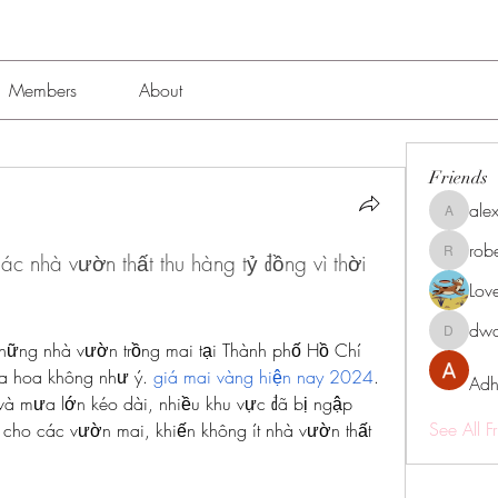
Members
About
Friends
alex
alexissmi
rob
 nhà vườn thất thu hàng tỷ đồng vì thời 
roberto.
Lov
dwa
dwainne
ững nhà vườn trồng mai tại Thành phố Hồ Chí 
ùa hoa không như ý. 
giá mai vàng hiện nay 2024
. 
Adh
à mưa lớn kéo dài, nhiều khu vực đã bị ngập 
See All F
 cho các vườn mai, khiến không ít nhà vườn thất 