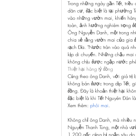
Trong những ngày gần Tết, triều 
dân cư, đặc biệt là tại phường 
vào những vườn mai, khiến hàng
toàn, ảnh hưởng nghiêm trọng đến
Ông Nguyễn Danh, một trong nhữ
chia sẻ rằng vườn mai của gia đ
rạch Đĩa. "Nước tràn vào quá nh
kịp di chuyển. Những chậu mai n
không chịu được ngập nước phèn 
Thiệt hại hàng tỷ đồng
Cũng theo ông Danh, với giá trị
không bán được trong dịp Tết, gia
đồng. Đây là khoản thiệt hại khô
đặc biệt là khi Tết Nguyên Đán l
Xem thêm: 
phôi mai
.
Không chỉ ông Danh, mà nhiều n
Nguyễn Thanh Tùng, một nhà vườ
1.200 gốc cũng bị ngập sâu do 