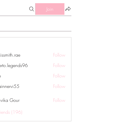
Join
issmith.rae
Follow
th.rae
erto.legends96
Follow
legends96
e
Follow
innervi55
Follow
rvi55
vika Gour
Follow
riends (196)