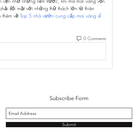
ọn vẹn như những năm trước, khi mà mai vàng vốn 
hải đối mặt với những thử thách lớn từ thiên 
 thêm về 
Top 5 nhà vườn cung cấp mai vàng sỉ 
0 Comments
Subscribe Form
Submit