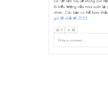
cái Tết năm nay sẽ không còn tr
là biểu tượng của mùa xuân lại p
nhiên. Các bạn có thể tham khảo
giá tốt nhất tết 2025
.
0
Write a comment...