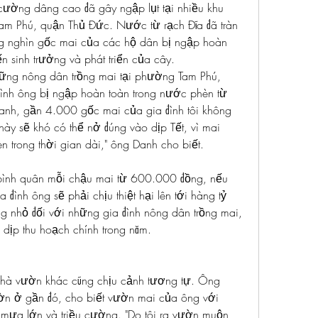
cường dâng cao đã gây ngập lụt tại nhiều khu 
Tam Phú, quận Thủ Đức. Nước từ rạch Đĩa đã tràn 
 nghìn gốc mai của các hộ dân bị ngập hoàn 
 sinh trưởng và phát triển của cây.
ng nông dân trồng mai tại phường Tam Phú, 
ình ông bị ngập hoàn toàn trong nước phèn từ 
anh, gần 4.000 gốc mai của gia đình tôi không 
ày sẽ khó có thể nở đúng vào dịp Tết, vì mai 
trong thời gian dài," ông Danh cho biết.
 bình quân mỗi chậu mai từ 600.000 đồng, nếu 
 đình ông sẽ phải chịu thiệt hại lên tới hàng tỷ 
ng nhỏ đối với những gia đình nông dân trồng mai, 
à dịp thu hoạch chính trong năm.
hà vườn khác cũng chịu cảnh tương tự. Ông 
n ở gần đó, cho biết vườn mai của ông với 
mưa lớn và triều cường. "Do tôi ra vườn muộn, 