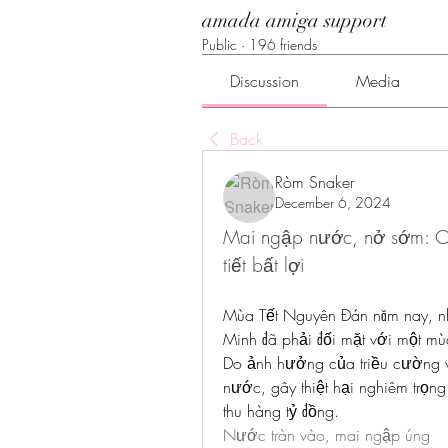
amada amiga support
Public
·
196 friends
Discussion
Media
Back
Ròm Snaker
December 6, 2024
Mai ngập nước, nở sớm: Các
tiết bất lợi
Mùa Tết Nguyên Đán năm nay, nh
Minh đã phải đối mặt với một m
Do ảnh hưởng của triều cường v
nước, gây thiệt hại nghiêm trọng
thu hàng tỷ đồng.
Nước tràn vào, mai ngập úng