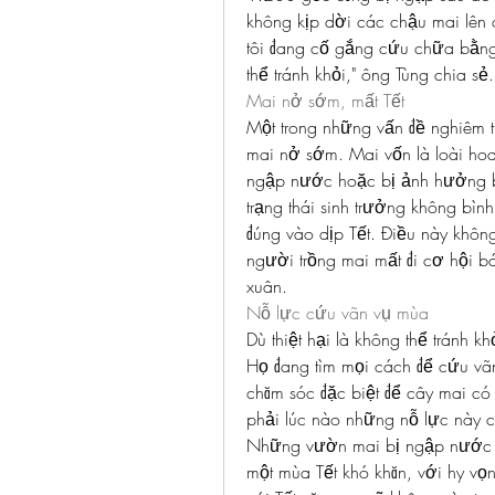
không kịp dời các chậu mai lên 
tôi đang cố gắng cứu chữa bằng 
thể tránh khỏi," ông Tùng chia sẻ.
Mai nở sớm, mất Tết
Một trong những vấn đề nghiêm t
mai nở sớm. Mai vốn là loài hoa 
ngập nước hoặc bị ảnh hưởng bởi 
trạng thái sinh trưởng không bì
đúng vào dịp Tết. Điều này khôn
người trồng mai mất đi cơ hội b
xuân.
Nỗ lực cứu vãn vụ mùa
Dù thiệt hại là không thể tránh 
Họ đang tìm mọi cách để cứu vã
chăm sóc đặc biệt để cây mai có 
phải lúc nào những nỗ lực này 
Những vườn mai bị ngập nước và 
một mùa Tết khó khăn, với hy vọng